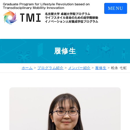
MENU
履修生
ホーム
>
プログラム紹介
>
メンバー紹介
>
履修生
>
松永 七虹