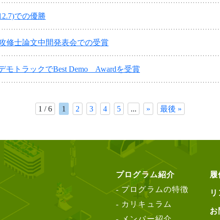
24.12.7)での優勝
攻修士論文中間発表会での受賞
デモトラックでBest Demo Awardを受賞
1 / 6
1
2
3
4
5
...
»
最後 »
プログラム紹介
履
プログラムの特徴
リ
カリキュラム
お
メンバー紹介